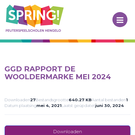
Skip
to
content
Spring! Hengelo
GGD RAPPORT DE
WOOLDERMARKE MEI 2024
Downloaden
27
Bestandsgrootte
640.27 KB
Aantal bestanden
1
Datum plaatsing
mei 4, 2021
Laatst geüpdatet
juni 30, 2024
Downloaden