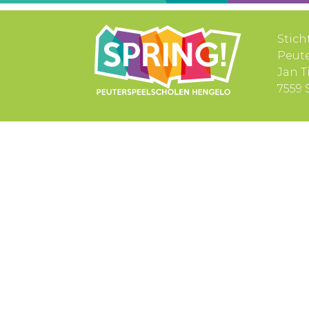
Stich
Peut
Jan T
7559