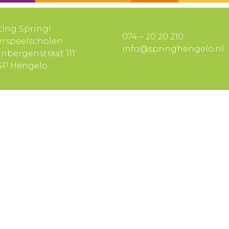
ting Spring!
074 – 20 20 210
erspeelscholen
info@springhengelo.nl
inbergenstraat 111
 SP Hengelo