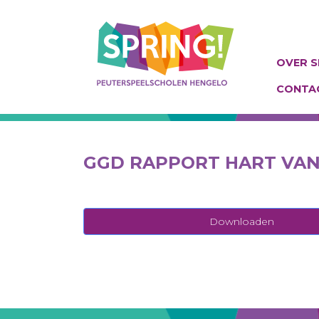
Skip
to
content
OVER S
CONTA
Spring! Hengelo
GGD RAPPORT HART VAN
Downloaden