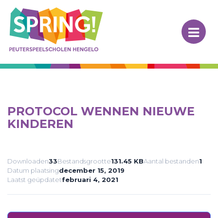
Skip
to
content
Spring! Hengelo
PROTOCOL WENNEN NIEUWE
KINDEREN
Downloaden
33
Bestandsgrootte
131.45 KB
Aantal bestanden
1
Datum plaatsing
december 15, 2019
Laatst geüpdatet
februari 4, 2021